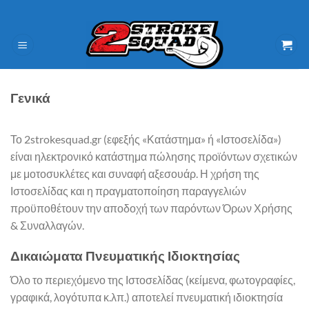
Μετάβαση
στο
περιεχόμενο
Γενικά
Το 2strokesquad.gr (εφεξής «Κατάστημα» ή «Ιστοσελίδα»)
είναι ηλεκτρονικό κατάστημα πώλησης προϊόντων σχετικών
με μοτοσυκλέτες και συναφή αξεσουάρ. Η χρήση της
Ιστοσελίδας και η πραγματοποίηση παραγγελιών
προϋποθέτουν την αποδοχή των παρόντων Όρων Χρήσης
& Συναλλαγών.
Δικαιώματα Πνευματικής Ιδιοκτησίας
Όλο το περιεχόμενο της Ιστοσελίδας (κείμενα, φωτογραφίες,
γραφικά, λογότυπα κ.λπ.) αποτελεί πνευματική ιδιοκτησία