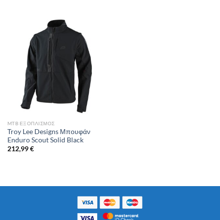
range:
199,99 €
through
202,99 €
MTB ΕΞΟΠΛΙΣΜΌΣ
Troy Lee Designs Μπουφάν
Enduro Scout Solid Black
212,99
€