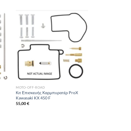
MOTO-OFF-ROAD
X
Κιτ Επισκευής Καρμπυρατέρ ProX
Kawasaki KX 450 F
55,00
€