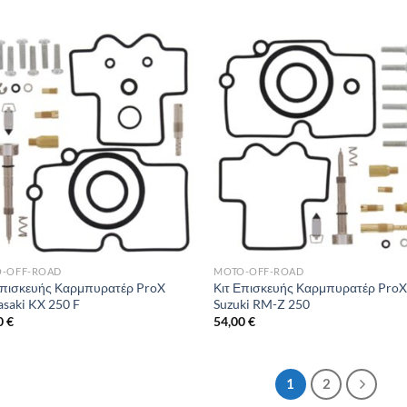
-OFF-ROAD
MOTO-OFF-ROAD
Επισκευής Καρμπυρατέρ ProX
Κιτ Επισκευής Καρμπυρατέρ Pro
saki KX 250 F
Suzuki RM-Z 250
0
€
54,00
€
1
2