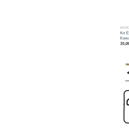
MOTO
Κιτ 
Kawa
35,0