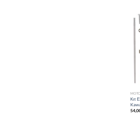
MOTO
Κιτ 
Kawa
54,0