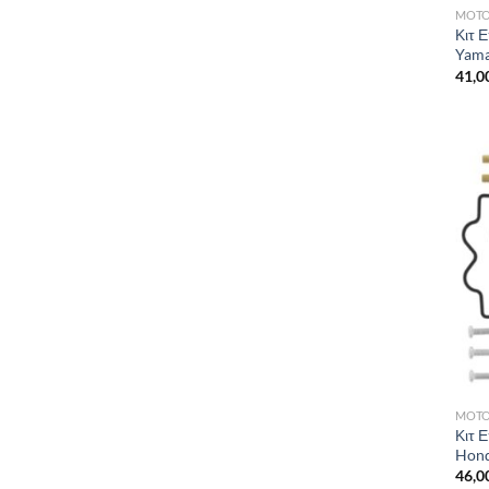
MOTO
Κιτ 
Yama
41,0
MOTO
Κιτ 
Hond
46,0