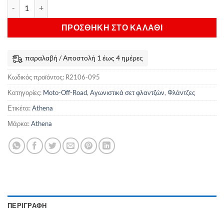
Αγωνιστικό σετ Φλάντζες Athena Honda CRF 250 R/X ποσότητα
ΠΡΟΣΘΉΚΗ ΣΤΟ ΚΑΛΆΘΙ
παραλαβή / Αποστολή 1 έως 4 ημέρες
Κωδικός προϊόντος:
R2106-095
Κατηγορίες:
Moto-Off-Road
,
Αγωνιστικά σετ φλαντζών
,
Φλάντζες
Ετικέτα:
Athena
Μάρκα:
Athena
ΠΕΡΙΓΡΑΦΉ