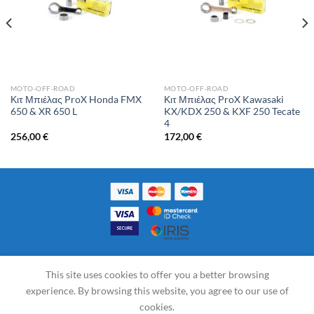
MOTO-OFF-ROAD
MOTO-OFF-ROAD
Κιτ Μπιέλας ProX Honda FMX
Κιτ Μπιέλας ProX Kawasaki
650 & XR 650 L
KX/KDX 250 & KXF 250 Tecate
4
256,00
€
172,00
€
ΟΡΟΙ ΧΡΗΣΗΣ & ΣΥΝΑΛΛΑΓΩΝ
COOKIES – PRIVACY
This site uses cookies to offer you a better browsing
ΠΟΛΙΤΙΚΉ ΕΠΙΣΤΡΟΦΏΝ
ΤΑΜΕΊΟ
ΚΑΛΆΘΙ
experience. By browsing this website, you agree to our use of
cookies.
Γ.Ε.ΜΗ.: 18720780600