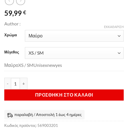
59,99
€
Author :
ΕΚΚΑΘΆΡΙΣΗ
Χρώμα
Μέγεθος
ΜαύροXS / SMUnisexnewyes
Επιαγκωνίδες Speed με D3O® Προστασία Troy Lee Designs - Blac
ΠΡΟΣΘΉΚΗ ΣΤΟ ΚΑΛΆΘΙ
παραλαβή / Αποστολή 1 έως 4 ημέρες
Κωδικός προϊόντος:
569003201