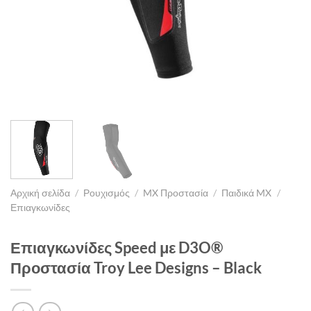
Αρχική σελίδα
/
Ρουχισμός
/
MX Προστασία
/
Παιδικά MX
/
Επιαγκωνίδες
Επιαγκωνίδες Speed με D3O®
Προστασία Troy Lee Designs – Black