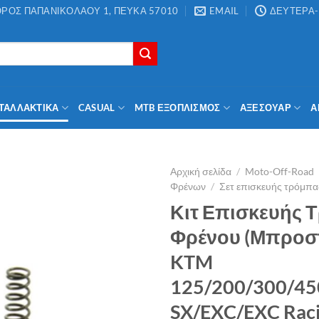
ΡΟΣ ΠΑΠΑΝΙΚΟΛΑΟΥ 1, ΠΕΥΚΑ 57010
EMAIL
ΔΕΥΤΕΡΑ-Π
ΤΑΛΛΑΚΤΙΚΑ
CASUAL
MTB ΕΞΟΠΛΙΣΜΌΣ
ΑΞΕΣΟΥΆΡ
Α
Αρχική σελίδα
/
Moto-Off-Road
Φρένων
/
Σετ επισκευής τρόμπα
Κιτ Επισκευής 
Φρένου (Μπροστ
KTM
125/200/300/45
SX/EXC/EXC Rac