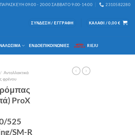
ΑΡΑΣΚΕΥΗ 09:00 - 20:00 ΣΑΒΒΑΤΟ 9:00-14:00
2310582280
ΣΎΝΔΕΣΗ / ΕΓΓΡΑΦΉ
ΚΑΛΆΘΙ /
0,00
€
ΝΑΛΏΣΙΜΑ
ΕΝΔΟΕΠΙΚΟΙΝΩΝΊΕΣ
RIEJU
/
Ανταλλακτικά
ς φρένου
Τρόμπας
ά) ProX
0/525
ing/SM-R