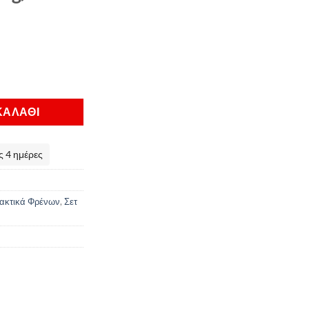
υ (Μπροστά) ProX KTM 125/200/300/450/525 SX/EXC/EXC Racing/S
ΚΑΛΆΘΙ
 4 ημέρες
ακτικά Φρένων
,
Σετ