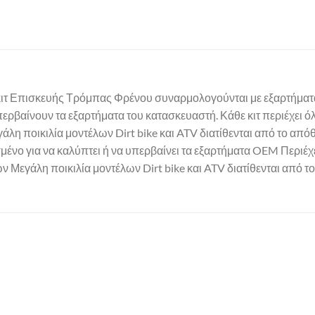
ιτ Επισκευής Τρόμπας Φρένου συναρμολογούνται με εξαρτήματα
περβαίνουν τα εξαρτήματα του κατασκευαστή. Κάθε κιτ περιέχει ό
λη ποικιλία μοντέλων Dirt bike και ATV διατίθενται από το απόθ
νο για να καλύπτει ή να υπερβαίνει τα εξαρτήματα OEM Περιέχει
 Μεγάλη ποικιλία μοντέλων Dirt bike και ATV διατίθενται από τ