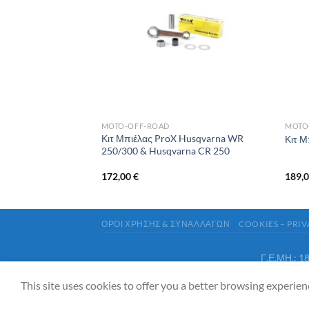
MOTO-OFF-ROAD
MOTO
Honda CR 250 R &
Κιτ Μπιέλας ProX Husqvarna WR
Κιτ Μ
00
250/300 & Husqvarna CR 250
172,00
€
189,
ΟΡΟΙ ΧΡΗΣΗΣ & ΣΥΝΑΛΛΑΓΩΝ
COOKIES – PRI
Γ.Ε.ΜΗ.: 
This site uses cookies to offer you a better browsing experien
Copyright 2026 ©
2strokesquad.gr