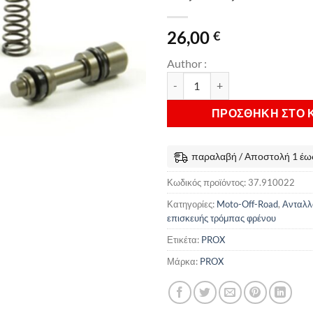
26,00
€
Author :
Κιτ Επισκευής Τρόμπας Φρένο
ΠΡΟΣΘΉΚΗ ΣΤΟ 
παραλαβή / Αποστολή 1 έως
Κωδικός προϊόντος:
37.910022
Κατηγορίες:
Moto-Off-Road
,
Ανταλλ
επισκευής τρόμπας φρένου
Ετικέτα:
PROX
Μάρκα:
PROX