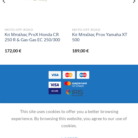
MOTO-OFF-ROAD
MOTO-OFF-ROAD
Κιτ Μπιέλας ProX Honda CR
Κιτ Μπιέλας Prox Yamaha XT
250 R & Gas-Gas EC 250/300
500
172,00
€
189,00
€
ΟΡΟΙ ΧΡΗΣΗΣ & ΣΥΝΑΛΛΑΓΩΝ
COOKIES – PRIVACY
This site uses cookies to offer you a better browsing
ΠΟΛΙΤΙΚΉ ΕΠΙΣΤΡΟΦΏΝ
ΤΑΜΕΊΟ
ΚΑΛΆΘΙ
experience. By browsing this website, you agree to our use of
cookies.
Γ.Ε.ΜΗ.: 18720780600