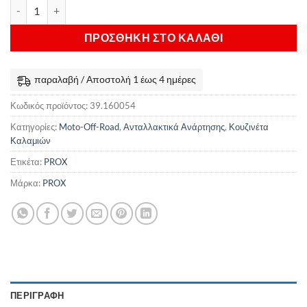
Κιτ Κουζινέτα Καλαμιών ProX Kawasaki & KTM & Husaberg ποσότ
ΠΡΟΣΘΉΚΗ ΣΤΟ ΚΑΛΆΘΙ
παραλαβή / Αποστολή 1 έως 4 ημέρες
Κωδικός προϊόντος:
39.160054
Κατηγορίες:
Moto-Off-Road
,
Ανταλλακτικά Ανάρτησης
,
Κουζινέτα
Καλαμιών
Ετικέτα:
PROX
Μάρκα:
PROX
ΠΕΡΙΓΡΑΦΉ