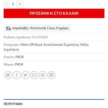
Ντίζα Συμπλέκτη ProX Husqvarna CR 250 & WR 250/300 ποσότητα
ΠΡΟΣΘΉΚΗ ΣΤΟ ΚΑΛΆΘΙ
παραλαβή / Αποστολή 1 έως 4 ημέρες
Κωδικός προϊόντος:
53.121020
Κατηγορίες:
Moto-Off-Road
,
Ανταλλακτικά Συμπλέκτη
,
Ντίζες
Συμπλέκτη
Ετικέτα:
PROX
Μάρκα:
PROX
ΠΕΡΙΓΡΑΦΉ