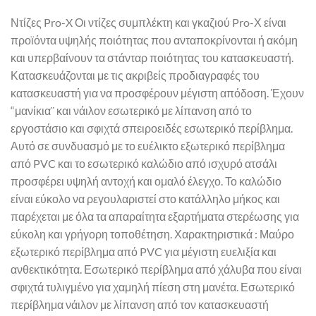
Ντίζες Pro-X Οι ντίζες συμπλέκτη και γκαζιού Pro-Χ είναι
προϊόντα υψηλής ποιότητας που ανταποκρίνονται ή ακόμη
και υπερβαίνουν τα στάνταρ ποιότητας του κατασκευαστή.
Κατασκευάζονται με τις ακριβείς προδιαγραφές του
κατασκευαστή για να προσφέρουν μέγιστη απόδοση. Έχουν
“μανίκια¨ και νάιλον εσωτερικό με λίπανση από το
εργοστάσιο και σφιχτά σπειροειδές εσωτερικό περίβλημα.
Αυτό σε συνδυασμό με το ευέλικτο εξωτερικό περίβλημα
από PVC και το εσωτερικό καλώδιο από ισχυρό ατσάλι
προσφέρει υψηλή αντοχή και ομαλό έλεγχο. Το καλώδιο
είναι εύκολο να ρεγουλαριστεί στο κατάλληλο μήκος και
παρέχεται με όλα τα απαραίτητα εξαρτήματα στερέωσης για
εύκολη και γρήγορη τοποθέτηση. Χαρακτηριστικά : Μαύρο
εξωτερικό περίβλημα από PVC για μέγιστη ευελιξία και
ανθεκτικότητα. Εσωτερικό περίβλημα από χάλυβα που είναι
σφιχτά τυλιγμένο για χαμηλή πίεση στη μανέτα. Εσωτερικό
περίβλημα νάιλον με λίπανση από τον κατασκευαστή