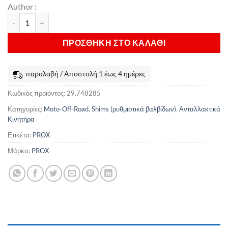
Author :
Ρυθμιστικά Βαλβίδων ProX 7.48 x 2.85 mm (5 τεμ.) Yamaha & Kawa
ΠΡΟΣΘΉΚΗ ΣΤΟ ΚΑΛΆΘΙ
παραλαβή / Αποστολή 1 έως 4 ημέρες
Κωδικός προϊόντος:
29.748285
Κατηγορίες:
Moto-Off-Road
,
Shims (ρυθμιστικά βαλβίδων)
,
Ανταλλακτικά
Κινητήρα
Ετικέτα:
PROX
Μάρκα:
PROX