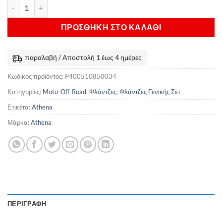
Σετ Φλάντζες Γενικής Athena Suzuki RM 85 ποσότητα
ΠΡΟΣΘΉΚΗ ΣΤΟ ΚΑΛΆΘΙ
παραλαβή / Αποστολή 1 έως 4 ημέρες
Κωδικός προϊόντος:
P400510850034
Κατηγορίες:
Moto-Off-Road
,
Φλάντζες
,
Φλάντζες Γενικής Σετ
Ετικέτα:
Athena
Μάρκα:
Athena
ΠΕΡΙΓΡΑΦΉ