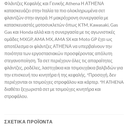
Φλάντζες Κεφαλής και Γενικής Athena Η ΑΤΗΕΝΑ
κατασκευάζει στην Ιταλία τα πιο ολοκληρωμένα σετ
φλαντζών στην αγορά. Η μακρόχρονη συνεργασία με
κατασκευαστές μοτοσυκλετών όπως KTM, Kawasaki, Gas
Gas και Honda αλλά και η συνεργασία με τις αγωνιστικές
ομάδες MXGP, AMA MX, AMA SX και Moto GP έχει ως
αποτέλεσμα οι φλάντζες ΑΤΗΕΝΑ να υπερβαίνουν την
ποιότητα των εργοστασιακών προσφέροντας απόλυτη
στεγανοποίηση. Τα σετ περιέχουν όλες τις απαραίτητες
φλάντζες, ροδέλες, λαστιχάκια και τσιμουχάκια βαλβιδών για
την επισκευή του κινητήρα ή της κεφαλής. *Προσοχή, δεν
περιέχονται οι τσιμούχες στροφάλου και κάρτερ. *Η ATHENA
διαθέτει ξεχωριστά σετ με τσιμούχες κινητήρα και
στροφάλου.
ΣΧΕΤΙΚΆ ΠΡΟΪΌΝΤΑ