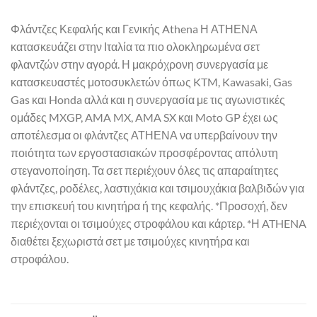
Φλάντζες Κεφαλής και Γενικής Athena Η ΑΤΗΕΝΑ
κατασκευάζει στην Ιταλία τα πιο ολοκληρωμένα σετ
φλαντζών στην αγορά. Η μακρόχρονη συνεργασία με
κατασκευαστές μοτοσυκλετών όπως KTM, Kawasaki, Gas
Gas και Honda αλλά και η συνεργασία με τις αγωνιστικές
ομάδες MXGP, AMA MX, AMA SX και Moto GP έχει ως
αποτέλεσμα οι φλάντζες ΑΤΗΕΝΑ να υπερβαίνουν την
ποιότητα των εργοστασιακών προσφέροντας απόλυτη
στεγανοποίηση. Τα σετ περιέχουν όλες τις απαραίτητες
φλάντζες, ροδέλες, λαστιχάκια και τσιμουχάκια βαλβιδών για
την επισκευή του κινητήρα ή της κεφαλής. *Προσοχή, δεν
περιέχονται οι τσιμούχες στροφάλου και κάρτερ. *Η ATHENA
διαθέτει ξεχωριστά σετ με τσιμούχες κινητήρα και
στροφάλου.