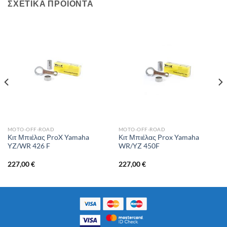
ΣΧΕΤΙΚΆ ΠΡΟΪΌΝΤΑ
MOTO-OFF-ROAD
MOTO-OFF-ROAD
Κιτ Μπιέλας ProX Yamaha
Κιτ Μπιέλας Prox Yamaha
YZ/WR 426 F
WR/YZ 450F
227,00
€
227,00
€