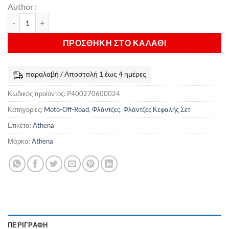
Author :
Σετ φλαντζών κεφαλής Athena KTM SXC 625 & LC4 640 & SMC 62
ΠΡΟΣΘΉΚΗ ΣΤΟ ΚΑΛΆΘΙ
παραλαβή / Αποστολή 1 έως 4 ημέρες
Κωδικός προϊόντος:
P400270600024
Κατηγορίες:
Moto-Off-Road
,
Φλάντζες
,
Φλάντζες Κεφαλής Σετ
Ετικέτα:
Athena
Μάρκα:
Athena
ΠΕΡΙΓΡΑΦΉ