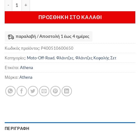
Σετ φλαντζών κεφαλής Athena Suzuki DR 650 ποσότητα
ΠΡΟΣΘΉΚΗ ΣΤΟ ΚΑΛΆΘΙ
παραλαβή / Αποστολή 1 έως 4 ημέρες
Κωδικός προϊόντος:
P400510600650
Κατηγορίες:
Moto-Off-Road
,
Φλάντζες
,
Φλάντζες Κεφαλής Σετ
Ετικέτα:
Athena
Μάρκα:
Athena
ΠΕΡΙΓΡΑΦΉ