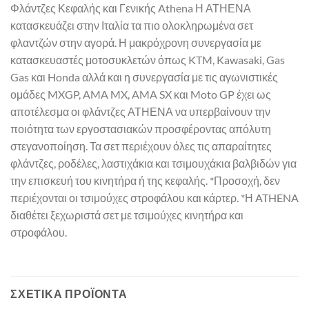
Φλάντζες Κεφαλής και Γενικής Athena Η ΑΤΗΕΝΑ
κατασκευάζει στην Ιταλία τα πιο ολοκληρωμένα σετ
φλαντζών στην αγορά. Η μακρόχρονη συνεργασία με
κατασκευαστές μοτοσυκλετών όπως KTM, Kawasaki, Gas
Gas και Honda αλλά και η συνεργασία με τις αγωνιστικές
ομάδες MXGP, AMA MX, AMA SX και Moto GP έχει ως
αποτέλεσμα οι φλάντζες ΑΤΗΕΝΑ να υπερβαίνουν την
ποιότητα των εργοστασιακών προσφέροντας απόλυτη
στεγανοποίηση. Τα σετ περιέχουν όλες τις απαραίτητες
φλάντζες, ροδέλες, λαστιχάκια και τσιμουχάκια βαλβιδών για
την επισκευή του κινητήρα ή της κεφαλής. *Προσοχή, δεν
περιέχονται οι τσιμούχες στροφάλου και κάρτερ. *Η ATHENA
διαθέτει ξεχωριστά σετ με τσιμούχες κινητήρα και
στροφάλου.
ΣΧΕΤΙΚΆ ΠΡΟΪΌΝΤΑ